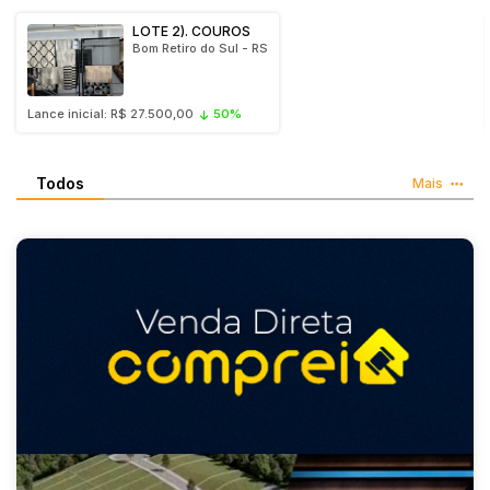
Terreno
LOTE 3). VEÍCULO: PEUGEOT EXPERT BUSINPK 1.6
Vaga de Garagem
- PLACA: JAD-5A94
Farroupilha - RS
Pesquisar
Máquinas
Máquinas Agrícolas
Lance inicial: R$ 25.000,00
50%
Máquinas Industriais
Máquinas Pesadas
Todos
Mais
Materiais/Equipamentos
Sucatas
Veículos
Aquáticos
Caminhões
Carros
Motos
Ônibus
Outros
Reboque