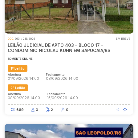
COD.
3631 / 216/2026
EM BREVE
LEILÃO JUDICIAL DE APTO 403 – BLOCO 17 -
CONDOMINIO NICOLAU KUHN EM SAPUCAIA/RS
SOMENTE ONLINE
1º Leilão
Abertura
Fechamento
01/09/2026 14:00
08/09/2026 14:00
2º Leilão
Abertura
Fechamento
08/09/2026 14:00
15/09/2026 14:00
669
0
2
0