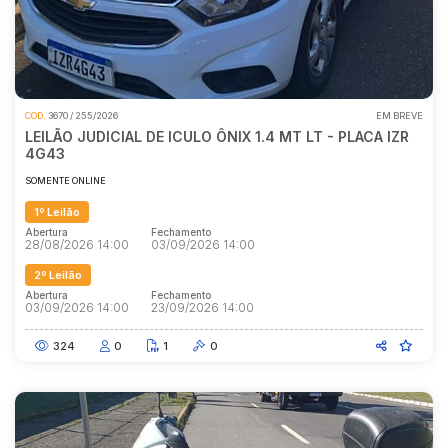
COD.
3670 / 255/2026
EM BREVE
LEILÃO JUDICIAL DE ICULO ÔNIX 1.4 MT LT - PLACA IZR
4G43
SOMENTE ONLINE
1º Leilão
Abertura
Fechamento
28/08/2026 14:00
03/09/2026 14:00
2º Leilão
Abertura
Fechamento
03/09/2026 14:00
23/09/2026 14:00
324
0
1
0