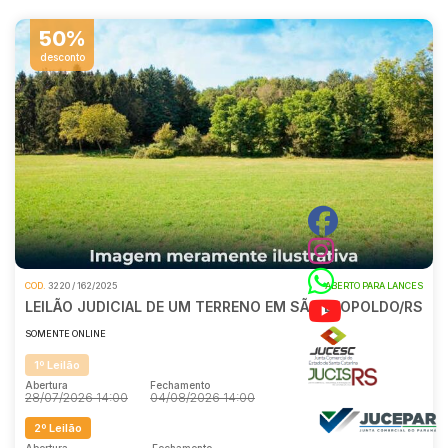
50%
desconto
COD.
3220 / 162/2025
ABERTO PARA LANCES
LEILÃO JUDICIAL DE UM TERRENO EM SÃO LEOPOLDO/RS
SOMENTE ONLINE
1º Leilão
Abertura
Fechamento
28/07/2026 14:00
04/08/2026 14:00
2º Leilão