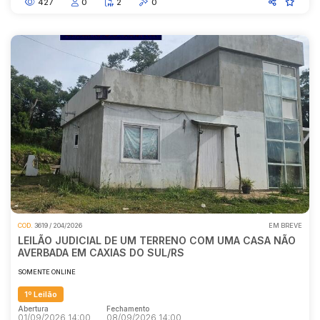
427
0
2
0
COD.
3619 / 204/2026
EM BREVE
LEILÃO JUDICIAL DE UM TERRENO COM UMA CASA NÃO
AVERBADA EM CAXIAS DO SUL/RS
SOMENTE ONLINE
1º Leilão
Abertura
Fechamento
01/09/2026 14:00
08/09/2026 14:00