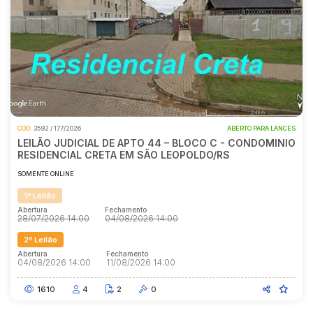
COD.
3592 / 177/2026
ABERTO PARA LANCES
LEILÃO JUDICIAL DE APTO 44 – BLOCO C - CONDOMINIO
RESIDENCIAL CRETA EM SÃO LEOPOLDO/RS
SOMENTE ONLINE
1º Leilão
Abertura
Fechamento
28/07/2026 14:00
04/08/2026 14:00
2º Leilão
Abertura
Fechamento
04/08/2026 14:00
11/08/2026 14:00
1610
4
2
0