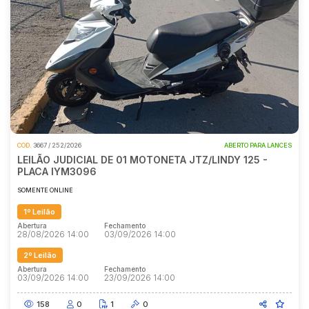
COD.
3667 / 252/2026
ABERTO PARA LANCES
LEILÃO JUDICIAL DE 01 MOTONETA JTZ/LINDY 125 -
PLACA IYM3096
SOMENTE ONLINE
1º Leilão
Abertura
Fechamento
28/08/2026 14:00
03/09/2026 14:00
2º Leilão
Abertura
Fechamento
03/09/2026 14:00
23/09/2026 14:00
158
0
1
0