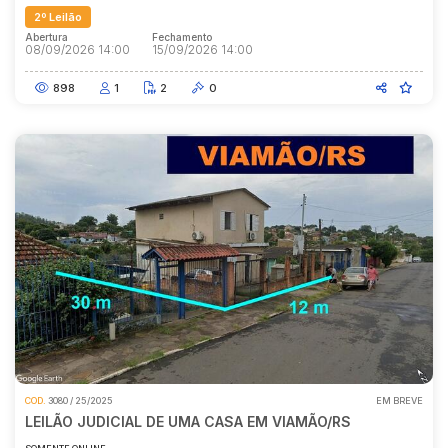
2º Leilão
Abertura
Fechamento
08/09/2026 14:00
15/09/2026 14:00
898
1
2
0
COD.
3080 / 25/2025
EM BREVE
LEILÃO JUDICIAL DE UMA CASA EM VIAMÃO/RS