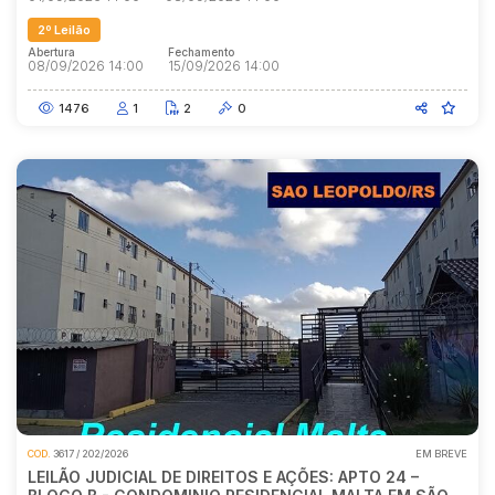
2º Leilão
Abertura
Fechamento
08/09/2026 14:00
15/09/2026 14:00
1476
1
2
0
COD.
3617 / 202/2026
EM BREVE
LEILÃO JUDICIAL DE DIREITOS E AÇÕES: APTO 24 –