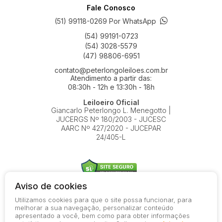
Fale Conosco
(51) 99118-0269 Por WhatsApp
(54) 99191-0723
(54) 3028-5579
(47) 98806-6951
contato@peterlongoleiloes.com.br
Atendimento a partir das:
08:30h - 12h e 13:30h - 18h
Leiloeiro Oficial
Giancarlo Peterlongo L. Menegotto |
JUCERGS Nº 180/2003 - JUCESC
AARC Nº 427/2020 - JUCEPAR
24/405-L
Aviso de cookies
Utilizamos cookies para que o site possa funcionar, para
© 2026-present - Todos os direitos reservados
melhorar a sua navegação, personalizar conteúdo
apresentado a você, bem como para obter informações
Política de Privacidade