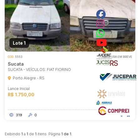
Lote 1
COD.
5553
ABERTURA EM BREVE
Sucata
SUCATA - VEÍCULOS: FIAT FIORINO
Porto Alegre - RS
Lance Inicial
R$ 1.750,00
319
0
Exibindo
1
a
1
de
1
itens. Página
1 de 1
.