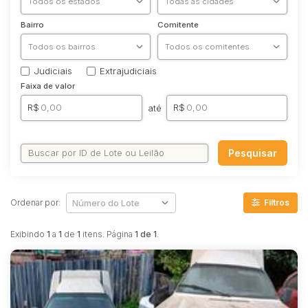
Terreno
Bairro
Comitente
Vaga de Garagem
Materiais/Equipamentos
Sucata
Judiciais
Extrajudiciais
Trator/Máquina
Faixa de valor
MÁQUINA
R$
R$
até
Veículos
Caminhões
Carros
Pesquisar
MOTO
Ônibus
Ordenar por:
Filtros
Outros
Reboque
Exibindo
1
a
1
de
1
itens. Página
1 de 1
.