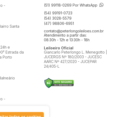
(51) 99118-0269 Por WhatsApp
ro -
(54) 99191-0723
(54) 3028-5579
(47) 98806-6951
airro Santa
contato@peterlongoleiloes.com.br
Atendimento a partir das:
08:30h - 12h e 13:30h - 18h
 24h e
Leiloeiro Oficial
0² Estrada da
Giancarlo Peterlongo L. Menegotto |
JUCERGS Nº 180/2003 - JUCESC
a Porto
AARC Nº 427/2020 - JUCEPAR
24/405-L
Balneário
ro -
itar todos os cookies