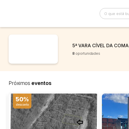
Busca por palavra-chave
Categoria
5ª VARA CÍVEL DA COM
8
oportunidades
Bairro
Comitente
Próximos
eventos