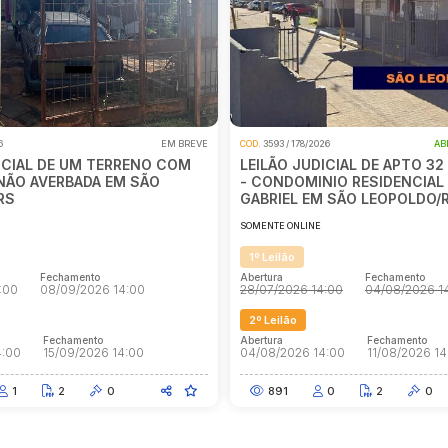
Caminhões
Carros
Motos
Ônibus
Outros
Reboque
26
ABERTO PARA LANCES
COD.
3598 / 183/2026
AB
ICIAL DE APTO 32 – BLOCO G
LEILÃO JUDICIAL DE UM TER
NIO RESIDENCIAL SAO
SÃO LEOPOLDO/RS
M SÃO LEOPOLDO/RS
SOMENTE ONLINE
1º Leilão
Abertura
Fechamento
28/07/2026 14:00
04/08/2026 1
Fechamento
:00
04/08/2026 14:00
2º Leilão
Abertura
Fechamento
04/08/2026 14:00
11/08/2026 14
Fechamento
4:00
11/08/2026 14:00
0
2
0
1070
0
2
0