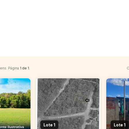
tens. Página
1 de 1
.
O
Lote 1
Lote 1