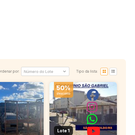
rdenar por:
Tipo da lista:
50%
desconto
Lote 1