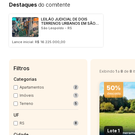
Destaques
do comitente
LEILÃO JUDICIAL DE DOIS
TERRENOS URBANOS EM SÃO
LEOPOLDO/RS
São Leopoldo - RS
Lance inicial: R$ 16.225.000,00
Filtros
Exibindo
1
a
8
de
8
i
Categorias
50%
Apartamentos
2
desconto
Imóveis
1
Terreno
5
UF
RS
8
Lote 1
Cidade