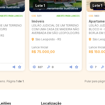
Lote 1
Lote 1
ABERTO PARA LANCES
COD.
5411
ABERTO PARA LANCES
COD.
5603
Imóveis
Apartame
 DE UM TERRENO
LEILÃO JUDICIAL DE UM TERRENO
LEILÃO JUD
O/RS
COM UMA CASA DE MADEIRA NÃO
BLOCO H -
AVERBADA EM SÃO LEOPOLDO/RS
BORJA EM 
 RS
São Leopoldo - RS
São Leop
Lance Inicial
Lance Inicia
R$ 75.000,00
R$ 150.0
327
0
7
tens. Página
1 de 1
.
Pular para pági
Leilões
Localização