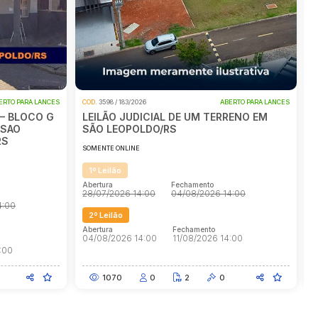
ERTO PARA LANCES
COD.
3606 / 191/2026
ABERTO PARA LANCES
C
RENO EM
LEILÃO JUDICIAL DE UM TERRENO COM
L
UMA CASA DE MADEIRA NÃO AVERBADA
EM SÃO LEOPOLDO/RS
SOMENTE ONLINE
S
1º Leilão
4:00
Abertura
Fechamento
A
28/07/2026 14:00
04/08/2026 14:00
2
2º Leilão
:00
Abertura
Fechamento
A
04/08/2026 14:00
11/08/2026 14:00
0
1009
1
2
0