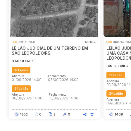
VE
COD.
3466 / 52/2026
EM BREVE
COD.
3593 / 178/20
LEILÃO JUDICIAL DE UM TERRENO COM
LEILÃO JUD
UMA CASA NÃO AVERBADA EM SÃO
- CONDOMI
LEOPOLDO/RS
GABRIEL E
SOMENTE ONLINE
SOMENTE ONLINE
1º Leilão
1º Leilão
Abertura
Fechamento
Abertura
01/09/2026 14:00
08/09/2026 14:00
28/07/2026 14
2º Leilão
2º Leilão
Abertura
Fechamento
Abertura
08/09/2026 14:00
15/09/2026 14:00
04/08/2026 1
1409
1
2
0
891