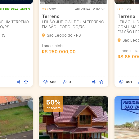
ABERTO PARA LANCES
COD.
5092
ABERTURA EM BREVE
COD.
5212
Terreno
Terreno
 DE UM TERRENO
LEILÃO JUDICIAL DE UM TERRENO
LEILÃO JUD
O/RS
EM SÃO LEOPOLDO/RS
COM UMA 
EM SÃO LE
 RS
São Leopoldo - RS
São Leop
Lance Inicial
Lance Inicia
R$ 250.000,00
R$ 85.00
588
0
451
50%
desconto