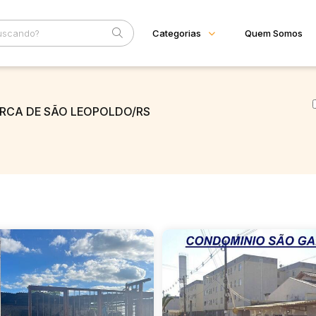
Categorias
Quem Somos
Diversos
Home
Subcategoria
Esta
Bens diversos
ARCA DE SÃO LEOPOLDO/RS
Eventos
Imóveis
Fale Conosco
Apartamentos
Casas
Faixa
Ponto Comercial
Judiciais
Extrajudiciais
Rural
R$
Terreno
Vaga de Garagem
Máquinas
Máquinas Agrícolas
Máquinas Industriais
Máquinas Pesadas
Materiais/Equipamentos
Sucatas
Veículos
Aquáticos