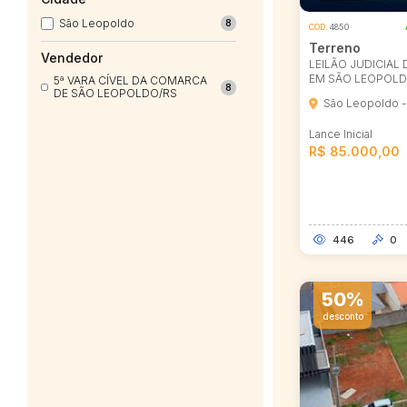
São Leopoldo
8
COD.
4850
Terreno
Vendedor
LEILÃO JUDICIAL
EM SÃO LEOPOLD
5ª VARA CÍVEL DA COMARCA
8
DE SÃO LEOPOLDO/RS
São Leopoldo -
Lance Inicial
R$ 85.000,00
446
0
50%
desconto