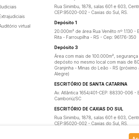
Rua Sinimbu, 1878, salas 601 e 603, Cent
Judiciais
CEP:95020-002 - Caxias do Sul, RS.
Extrajudiciais
Depósito 1
Auditório virtual
20.000m² de área Rua Venêto nº 1.130 - B
Rita - Farroupilha - RS - Cep: 96176-350
Depósito 3
Área com mais de 100.000m², segurança
depósito no mesmo local com mais de 80
Granjinha - Minas do Leão - RS (próximo 
Alegre)
ESCRITÓRIO DE SANTA CATARINA
Av. Atlântica 1654/401-CEP: 88330-006 - 
Camboriú/SC
ESCRITÓRIO DE CAXIAS DO SUL
Rua Sinimbu, 1878, salas 601 e 603, Cent
CEP:95020-002 - Caxias do Sul, RS.
Ace