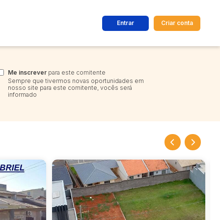
Entrar
Criar conta
dos
Cidade
Me inscrever
para este comitente
Sempre que tivermos novas oportunidades em
nosso site para este comitente, vocês será
informado
 de valor
até
R$
Pesquisar