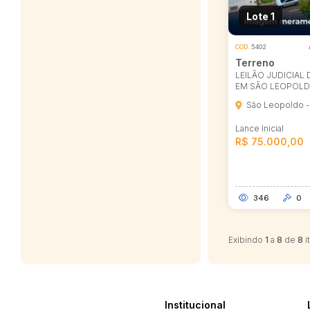
Lote 1
COD.
5402
Terreno
LEILÃO JUDICIAL
EM SÃO LEOPOLD
São Leopoldo -
Lance Inicial
R$ 75.000,00
346
0
Exibindo
1
a
8
de
8
i
Institucional