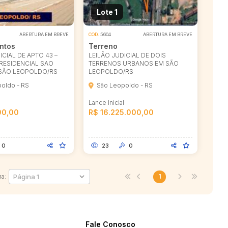
Lote 1
ABERTURA EM BREVE
COD.
5604
ABERTURA EM BREVE
ntos
Terreno
ICIAL DE APTO 43 –
LEILÃO JUDICIAL DE DOIS
 RESIDENCIAL SAO
TERRENOS URBANOS EM SÃO
SÃO LEOPOLDO/RS
LEOPOLDO/RS
oldo - RS
São Leopoldo - RS
l
Lance Inicial
00,00
R$ 16.225.000,00
0
23
0
na:
1
Fale Conosco