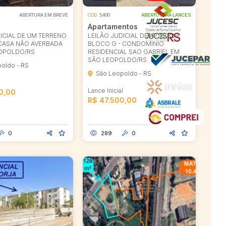
ABERTURA EM BREVE
COD.
5400
ABERTO PARA LANCES
Apartamentos
ICIAL DE UM TERRENO
LEILÃO JUDICIAL DE APTO 32 –
CASA NÃO AVERBADA
BLOCO G - CONDOMINIO
OPOLDO/RS
RESIDENCIAL SAO GABRIEL EM
SÃO LEOPOLDO/RS
oldo - RS
São Leopoldo - RS
l
Lance Inicial
0,00
R$ 47.500,00
0
289
0