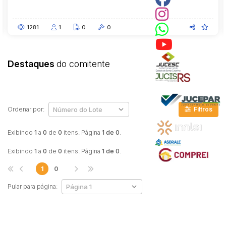
1281
1
0
0
Destaques
do comitente
Ordenar por:
Filtros
Exibindo
1
a
0
de
0
itens. Página
1 de 0
.
Exibindo
1
a
0
de
0
itens. Página
1 de 0
.
1
0
Pular para página: