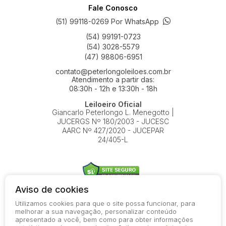
Fale Conosco
(51) 99118-0269 Por WhatsApp
(54) 99191-0723
(54) 3028-5579
(47) 98806-6951
contato@peterlongoleiloes.com.br
Atendimento a partir das:
08:30h - 12h e 13:30h - 18h
Leiloeiro Oficial
Giancarlo Peterlongo L. Menegotto |
JUCERGS Nº 180/2003 - JUCESC
AARC Nº 427/2020 - JUCEPAR
24/405-L
Aviso de cookies
Utilizamos cookies para que o site possa funcionar, para
© 2026-present - Todos os direitos reservados
melhorar a sua navegação, personalizar conteúdo
apresentado a você, bem como para obter informações
Política de Privacidade