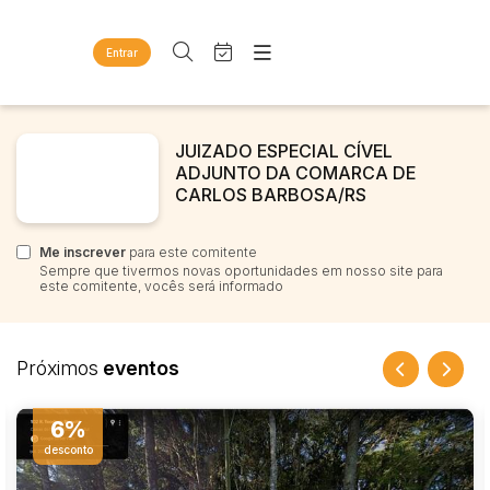
Entrar
Criar conta
Entrar
Site
Busca por palavra-chave
Agenda
JUIZADO ESPECIAL CÍVEL
Home
ADJUNTO DA COMARCA DE
Quem Somos
Quem Somos
CARLOS BARBOSA/RS
Categoria
Subcategoria
Eventos
Contato
Fale Conosco
Me inscrever
Busca por categoria
para este comitente
Sempre que tivermos novas oportunidades em nosso site para
Estados
Cidade
este comitente, vocês será informado
Diversos
Bens diversos
Imóveis
Bairro
Comitente
Próximos
eventos
Apartamentos
Casas
VENDA DIRETA
Judiciais
6%
Extrajudiciais
Ponto Comercial
Faixa de valor
desconto
Rural
R$
R$
até