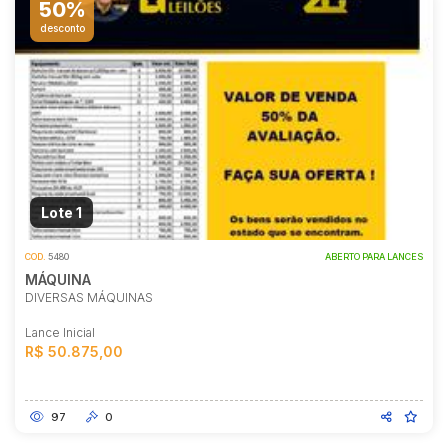
50%
desconto
Lote 1
COD.
5480
ABERTO PARA LANCES
MÁQUINA
DIVERSAS MÁQUINAS
Lance Inicial
R$ 50.875,00
97
0