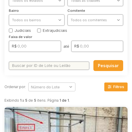
Terreno
Bairro
Comitente
Vaga de Garagem
Materiais/Equipamentos
Sucata
Judiciais
Extrajudiciais
Trator/Máquina
Faixa de valor
MÁQUINA
R$
R$
até
Veículos
Caminhões
Carros
Pesquisar
MOTO
Ônibus
Ordenar por:
Filtros
Outros
Reboque
Exibindo
1
a
5
de
5
itens. Página
1 de 1
.