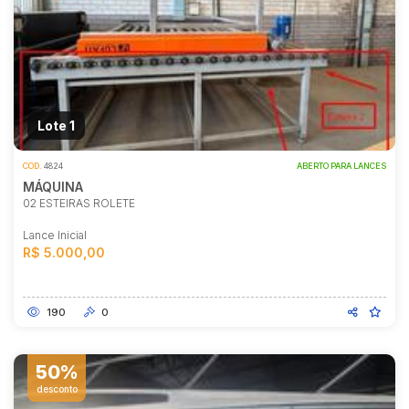
Lote 1
COD.
4824
ABERTO PARA LANCES
MÁQUINA
02 ESTEIRAS ROLETE
Lance Inicial
R$ 5.000,00
190
0
50%
desconto