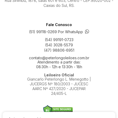
Rua Sinimbu, 1878, salas 601 e 603, Centro - CEP:95020-002 -
Caxias do Sul, RS.
Fale Conosco
(51) 99118-0269 Por WhatsApp
(54) 99191-0723
(54) 3028-5579
(47) 98806-6951
contato@peterlongoleiloes.com.br
Atendimento a partir das:
08:30h - 12h e 13:30h - 18h
Leiloeiro Oficial
Giancarlo Peterlongo L. Menegotto |
JUCERGS Nº 180/2003 - JUCESC
AARC Nº 427/2020 - JUCEPAR
24/405-L