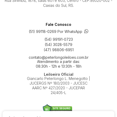
Rua Sinimbu, 1878, salas 601 e 603, Centro - CEP:95020-002 -
Caxias do Sul, RS.
Fale Conosco
(51) 99118-0269 Por WhatsApp
(54) 99191-0723
(54) 3028-5579
(47) 98806-6951
contato@peterlongoleiloes.com.br
Atendimento a partir das:
08:30h - 12h e 13:30h - 18h
Leiloeiro Oficial
Giancarlo Peterlongo L. Menegotto |
JUCERGS Nº 180/2003 - JUCESC
AARC Nº 427/2020 - JUCEPAR
24/405-L