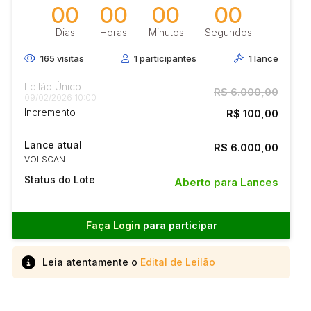
00
00
00
00
Dias
Horas
Minutos
Segundos
165
visitas
1
participantes
1
lance
Leilão Único
R$ 6.000,00
09/02/2026 10:00
Incremento
R$ 100,00
Lance atual
R$ 6.000,00
VOLSCAN
Status do Lote
Aberto para Lances
Faça Login
para participar
Leia atentamente o
Edital de Leilão