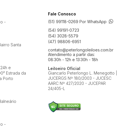
Fale Conosco
(51) 99118-0269 Por WhatsApp
ro -
(54) 99191-0723
(54) 3028-5579
(47) 98806-6951
airro Santa
contato@peterlongoleiloes.com.br
Atendimento a partir das:
08:30h - 12h e 13:30h - 18h
 24h e
Leiloeiro Oficial
0² Estrada da
Giancarlo Peterlongo L. Menegotto |
JUCERGS Nº 180/2003 - JUCESC
a Porto
AARC Nº 427/2020 - JUCEPAR
24/405-L
Balneário
ro -