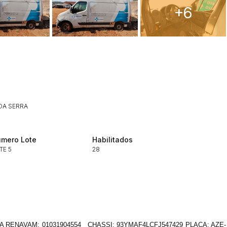
+6
ar lances ou propostas
DA SERRA
Histórico de Propostas
(Art. 895,
mero Lote
Habilitados
Data
Usuário
TE 5
28
Clique aqui para fazer login
14/04/2025 18:43:11
TIAGOFELIPE
14/04/2025 18:43:11
TIAGOFELIPE
14/04/2025 18:43:11
TIAGOFELIPE
 RENAVAM: 01031904554 CHASSI: 93YMAF4LCFJ547429 PLACA: AZE-