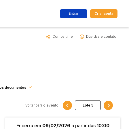
Entrar
Criar conta
Compartilhe
Dúvidas e contato
dos
Cidade
 de valor
até
R$
Pesquisar
os documentos
Voltar para o evento
Encerra em
09/02/2026
a partir das
10:00