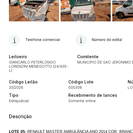
Habilite-se para efetu
Telefone comercial:
Número do edital
Leiloeiro
Comitente
GIANCARLO PETERLONGO
MUNICIPIO DE SAO JERONIMO 
LORENZINI MENEGOTTO (24/405-
L)
Envie sua Proposta
Código Leilão
Código Lote
Nú
33/2026
005308
LO
Tipo
Recebimento de lances
Extrajudicial
Somente online
Descrição
LOTE 05:
RENAULT MASTER AMBULÂNCIA ANO:2014 COR: BRANCA