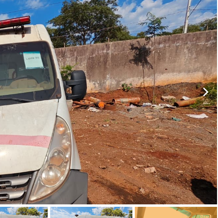
Caminhões
Carros
Motos
Ônibus
Outros
Reboque