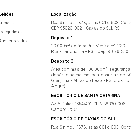
Leilões
Localização
Rua Sinimbu, 1878, salas 601 e 603, Cent
Judiciais
CEP:95020-002 - Caxias do Sul, RS.
Extrajudiciais
Depósito 1
Auditório virtual
20.000m² de área Rua Venêto nº 1.130 - B
Rita - Farroupilha - RS - Cep: 96176-350
Depósito 3
Área com mais de 100.000m², segurança
depósito no mesmo local com mais de 80
Granjinha - Minas do Leão - RS (próximo 
Alegre)
ESCRITÓRIO DE SANTA CATARINA
Av. Atlântica 1654/401-CEP: 88330-006 - 
Camboriú/SC
ESCRITÓRIO DE CAXIAS DO SUL
Rua Sinimbu, 1878, salas 601 e 603, Cent