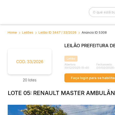
Home
Leilões
Leilão ID 3447 / 33/2026
Anúncio ID 5308
Busca por palavra-chave
Categoria
LEILÃO PREFEITURA D
Bairro
Comitente
Leilão
COD. 33/2026
Abertura
Fechamento
19/12/2025 15:46
09/02/2026 
Faça login
para se habilita
20 lotes
LOTE 05: RENAULT MASTER AMBULÂNC