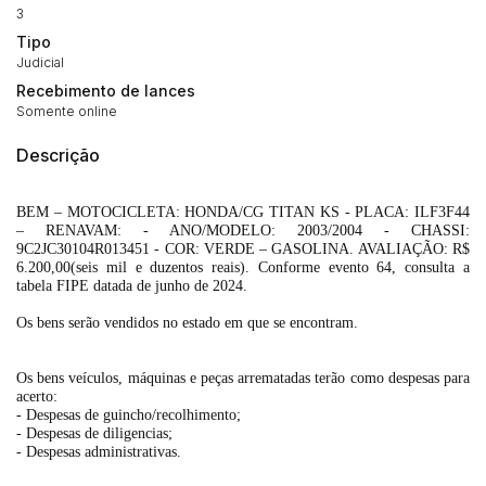
(Art. 895, CPC)
3
Data
Usuário
Valor
Tipo
14/04/2025 18:43:11
TIAGOFELIPE
R$ 1,00
Judicial
Clique aqui para fazer login
14/04/2025 18:43:11
TIAGOFELIPE
R$ 1,00
Recebimento de lances
Somente online
14/04/2025 18:43:11
TIAGOFELIPE
R$ 1,00
Descrição
BEM – MOTOCICLETA: HONDA/CG TITAN KS - PLACA: ILF3F44
– RENAVAM: - ANO/MODELO: 2003/2004 - CHASSI:
9C2JC30104R013451 - COR: VERDE – GASOLINA. AVALIAÇÃO: R$
6.200,00(seis mil e duzentos reais). Conforme evento 64, consulta a
tabela FIPE datada de junho de 2024.
Os bens serão vendidos no estado em que se encontram.
Os bens veículos, máquinas e peças arrematadas terão como despesas para
acerto:
- Despesas de guincho/recolhimento;
- Despesas de diligencias;
- Despesas administrativas.