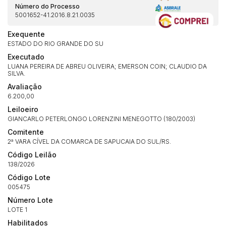
Número do Processo
5001652-41.2016.8.21.0035
Copiar
Exequente
ESTADO DO RIO GRANDE DO SU
Executado
LUANA PEREIRA DE ABREU OLIVEIRA; EMERSON COIN; CLAUDIO DA
SILVA.
Avaliação
6.200,00
Leiloeiro
GIANCARLO PETERLONGO LORENZINI MENEGOTTO (180/2003)
Comitente
2ª VARA CÍVEL DA COMARCA DE SAPUCAIA DO SUL/RS.
Código Leilão
138/2026
Código Lote
005475
Número Lote
Habilite-se para efetuar lances ou
LOTE 1
Histórico de Propostas
propostas
Envie sua Proposta
Habilitados