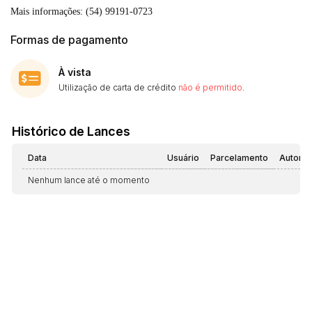
Mais informações: (54) 99191-0723
Formas de pagamento
À vista
Utilização de carta de crédito
não é permitido
.
Histórico de Lances
Data
Usuário
Parcelamento
Automá
Nenhum lance até o momento