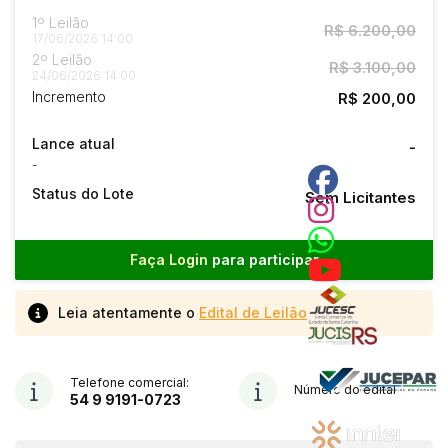
1º Leilão
R$ 6.200,00
17/06/2026 14:00
2º Leilão
R$ 3.100,00
24/06/2026 14:00
Incremento
R$ 200,00
Lance atual
-
-
Status do Lote
Sem Licitantes
Faça Login
para participar
Leia atentamente o
Edital de Leilão
Telefone comercial:
Número do edital
54 9 9191-0723