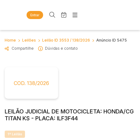
Entrar
Criar conta
Entrar
Site
Busca por palavra-chave
Home
Leilões
Leilão ID 3553 / 138/2026
Anúncio ID 5475
Agenda
Home
Compartilhe
Dúvidas e contato
Quem Somos
Quem Somos
Categoria
Subcategoria
Eventos
Contato
Fale Conosco
Busca por categoria
Estados
Cidade
COD. 138/2026
Diversos
Bens diversos
Imóveis
Bairro
Comitente
Apartamentos
LEILÃO JUDICIAL DE MOTOCICLETA: HONDA/CG
Casas
TITAN KS - PLACA: ILF3F44
Judiciais
Extrajudiciais
Ponto Comercial
Faixa de valor
Rural
1ª Leilão
R$
R$
até