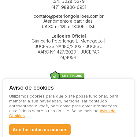
(54) 3028-5579
(47) 98806-6951
contato@peterlongoleiloes.com.br
Atendimento a partir das:
08:30h - 12h e 13:30h - 18h
Leiloeiro Oficial
Giancarlo Peterlongo L. Menegotto |
JUCERGS Nº 180/2003 - JUCESC
AARC Nº 427/2020 - JUCEPAR
24/405-L
Aviso de cookies
Utilizamos cookies para que o site possa funcionar, para
© 2026-present - Todos os direitos reservados
melhorar a sua navegação, personalizar conteúdo
apresentado a você, bem como para obter informações
Política de Privacidade
estatísticas sobre o uso do site. Saiba mais no
Aviso de
Aviso de Cookies
Cookies
Termos de Uso
Aceitar todos os cookies