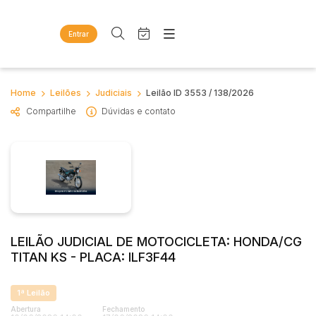
Entrar
Criar conta
Entrar
Site
Busca por palavra-chave
Home
Leilões
Judiciais
Leilão ID 3553 / 138/2026
Agenda
Home
Compartilhe
Dúvidas e contato
Quem Somos
Quem Somos
Categoria
Subcategoria
Eventos
Contato
Fale Conosco
Busca por categoria
Estados
Cidade
Diversos
Bens diversos
Imóveis
Bairro
Comitente
Apartamentos
LEILÃO JUDICIAL DE MOTOCICLETA: HONDA/CG
TITAN KS - PLACA: ILF3F44
Casas
Judiciais
Extrajudiciais
Ponto Comercial
Faixa de valor
1ª Leilão
Rural
Abertura
Fechamento
R$
R$
até