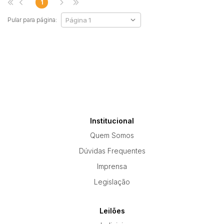
1
Pular para página:
Habilite-se para efetuar lances ou
propostas
Institucional
Quem Somos
Dúvidas Frequentes
Imprensa
Legislação
Leilões