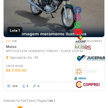
Lote 1
COD.
5336
SEM LICITANTES
Motos
MOTOCICLETA: HONDA/CG TITAN KS - PLACA: ILF3F44
Sapucaia do Sul - RS
Lance Inicial
R$ 3.100,00
234
3
0
Exibindo
1
a
1
de
1
itens. Página
1 de 1
.